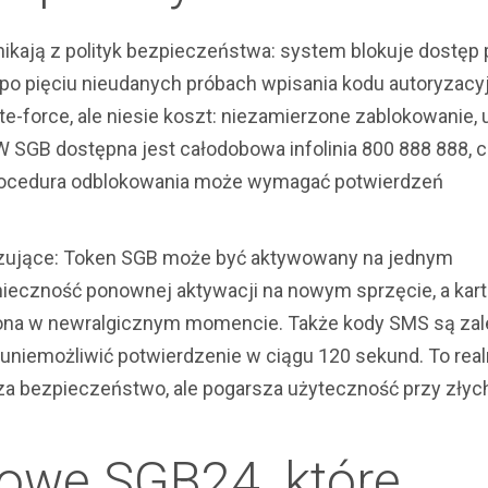
ikają z polityk bezpieczeństwa: system blokuje dostęp 
 po pięciu nieudanych próbach wpisania kodu autoryzacy
te-force, ale niesie koszt: niezamierzone zablokowanie, 
 W SGB dostępna jest całodobowa infolinia 800 888 888, 
 procedura odblokowania może wymagać potwierdzeń
oryzujące: Token SGB może być aktywowany na jednym
nieczność ponownej aktywacji na nowym sprzęcie, a kart
na w newralgicznym momencie. Także kody SMS są zal
 uniemożliwić potwierdzenie w ciągu 120 sekund. To rea
za bezpieczeństwo, ale pogarsza użyteczność przy złyc
owe SGB24, które