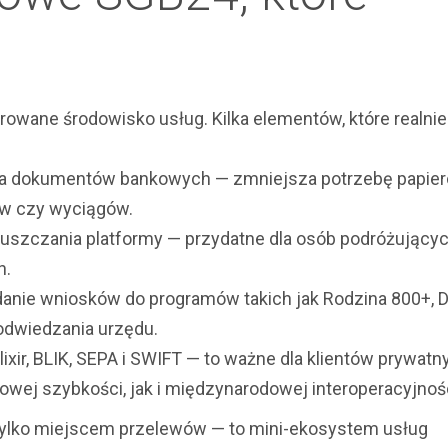
egrowane środowisko usług. Kilka elementów, które realnie
ka dokumentów bankowych — zmniejsza potrzebę papie
ów czy wyciągów.
uszczania platformy — przydatne dla osób podróżującyc
h.
nie wniosków do programów takich jak Rodzina 800+, 
 odwiedzania urzędu.
xir, BLIK, SEPA i SWIFT — to ważne dla klientów prywatny
owej szybkości, jak i międzynarodowej interoperacyjnośc
 tylko miejscem przelewów — to mini-ekosystem usług