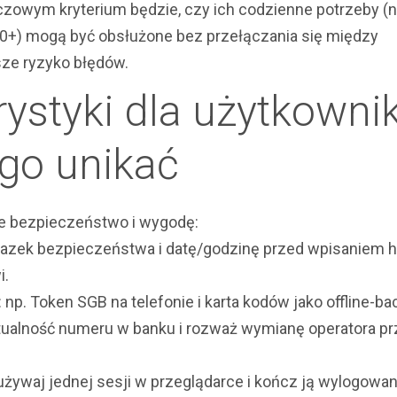
czowym kryterium będzie, czy ich codzienne potrzeby (n
00+) mogą być obsłużone bez przełączania się między
ze ryzyko błędów.
ystyki dla użytkowni
ego unikać
oje bezpieczeństwo i wygodę:
azek bezpieczeństwa i datę/godzinę przed wpisaniem h
i.
np. Token SGB na telefonie i karta kodów jako offline-ba
ktualność numeru w banku i rozważ wymianę operatora p
żywaj jednej sesji w przeglądarce i kończ ją wylogowa