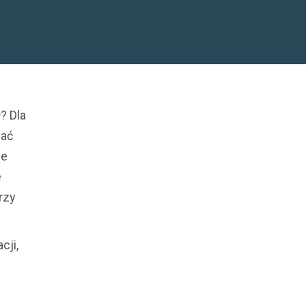
? Dla
sać
ie
e
rzy
cji,