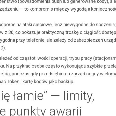
zeństwo (powiadomienia push lub generowane kody), ale
rządzeniu — to kompromis między wygodą a koniecznoś
odporne na ataki sieciowe, lecz niewygodne do noszenia;
 z 36, co pokazuje praktyczną troskę o ciągłość dostęp
ygodna przy telefonie, ale zależy od zabezpieczeń urzą
D).
eżeć od częstotliwości operacji, trybu pracy (stacjonarn
ka. Na przykład osoba często wykonująca szybkie prze
etrią, podczas gdy przedsiębiorca zarządzający wielom
ć Token i kartę kodów jako backup.
ę łamie” — limity,
e punkty awarii