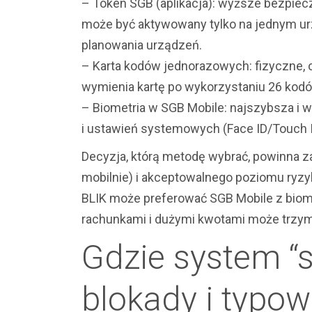
– Token SGB (aplikacja): wyższe bezpiec
może być aktywowany tylko na jednym u
planowania urządzeń.
– Karta kodów jednorazowych: fizyczne, 
wymienia kartę po wykorzystaniu 26 kodów
– Biometria w SGB Mobile: najszybsza i w
i ustawień systemowych (Face ID/Touch I
Decyzja, którą metodę wybrać, powinna zal
mobilnie) i akceptowalnego poziomu ryzy
BLIK może preferować SGB Mobile z biom
rachunkami i dużymi kwotami może trzyma
Gdzie system “si
blokady i typow