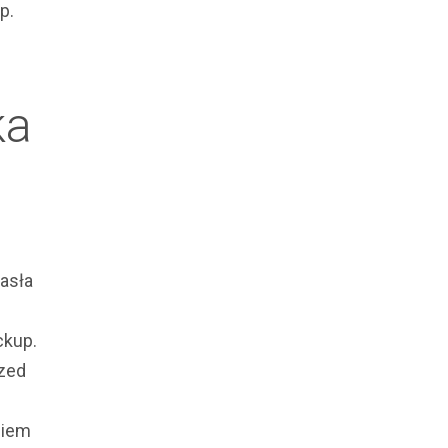
p.
ka
asła
ckup.
rzed
niem