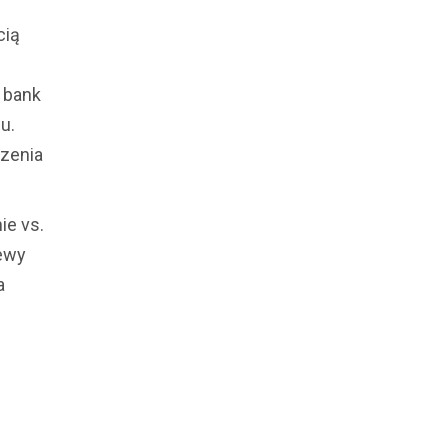
cią
 bank
u.
dzenia
ie vs.
lewy
a