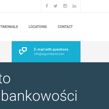
STIMONIALS
LOCATIONS
CONTACT
E-mail with questions
info@lagumdoctor.com
to
 bankowości