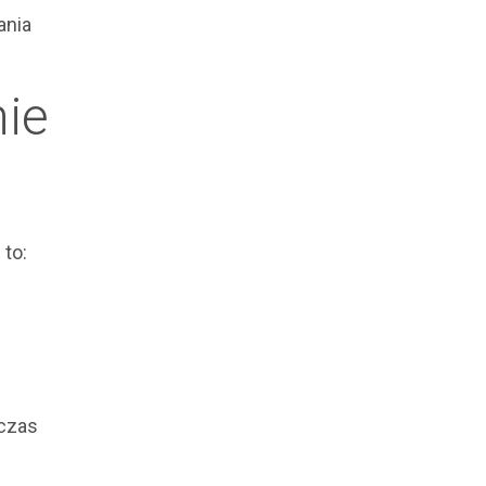
ania
ie
 to:
 czas