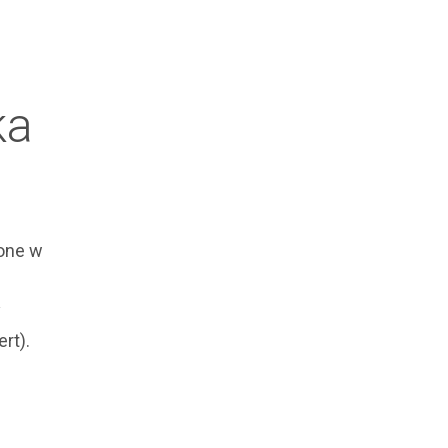
ka
zone w
y
rt).