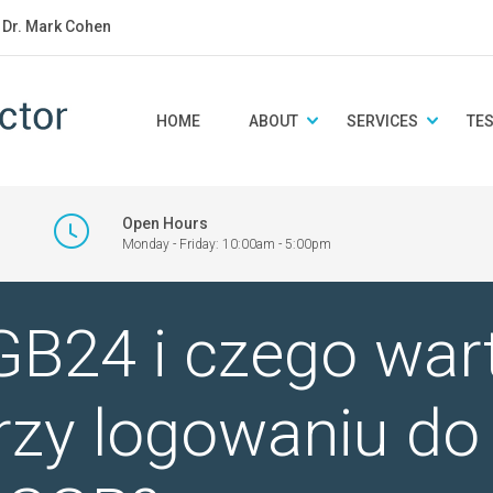
: Dr. Mark Cohen
HOME
ABOUT
SERVICES
TE
Open Hours
Monday - Friday: 10:00am - 5:00pm
GB24 i czego war
rzy logowaniu do