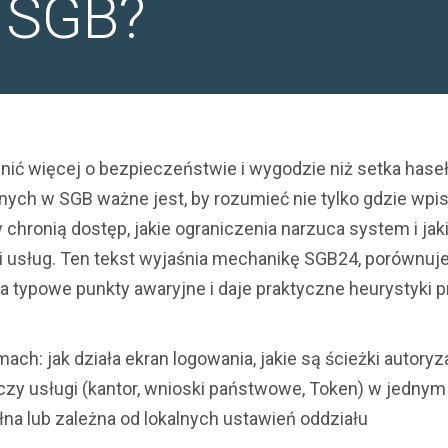
j SGB?
ić więcej o bezpieczeństwie i wygodzie niż setka haseł
ych w SGB ważne jest, by rozumieć nie tylko gdzie wpi
y chronią dostęp, jakie ograniczenia narzuca system i jak
ji usług. Ten tekst wyjaśnia mechanikę SGB24, porównuj
 typowe punkty awaryjne i daje praktyczne heurystyki p
: jak działa ekran logowania, jakie są ścieżki autoryza
łączy usługi (kantor, wnioski państwowe, Token) w jednym
łna lub zależna od lokalnych ustawień oddziału